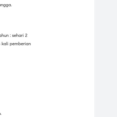
angga.
hun : sehari 2
3 kali pemberian
.