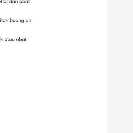
ohol dan obat
litan buang air
ik atau obat