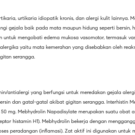
ikaria, urtikaria idiopatik kronis, dan alergi kulit lainnya.
urangi gejala baik pada mata maupun hidung seperti bersin, h
kan untuk mengobati edema mukosa vasomotor, termasuk va
 alergika yaitu mata kemerahan yang disebabkan oleh reaksi
igitan serangga.
min/antialergi yang berfungsi untuk meredakan gejala alerg
bersin dan gatal-gatal akibat gigitan serangga. Interhistin 
 50 mg. Mebhydrolin Napadisylate merupakan suatu obat a
septor histamin H1). Mebhydrolin bekerja dengan menggangg
ses peradangan (inflamasi). Zat aktif ini digunakan untuk