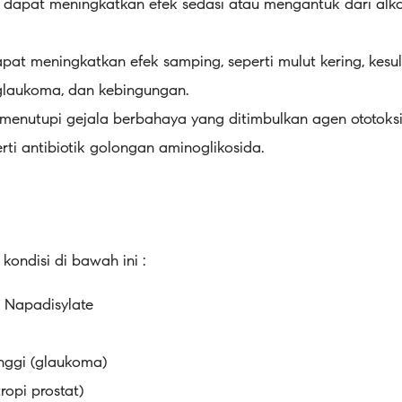
 : dapat meningkatkan efek sedasi atau mengantuk dari alk
dapat meningkatkan efek samping, seperti mulut kering, kesu
 glaukoma, dan kebingungan.
 menutupi gejala berbahaya yang ditimbulkan agen ototoks
ti antibiotik golongan aminoglikosida.
kondisi di bawah ini :
n Napadisylate
nggi (glaukoma)
ropi prostat)