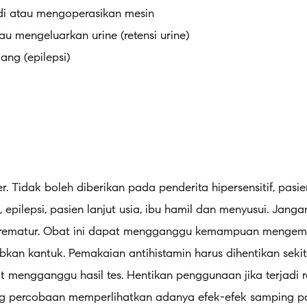
atau mengoperasikan mesin
tau mengeluarkan urine (retensi urine)
ang (epilepsi)
. Tidak boleh diberikan pada penderita hipersensitif, pasi
ne, epilepsi, pasien lanjut usia, ibu hamil dan menyusui. Jan
g prematur. Obat ini dapat mengganggu kemampuan mengem
an kantuk. Pemakaian antihistamin harus dihentikan sekit
at mengganggu hasil tes. Hentikan penggunaan jika terjadi re
ang percobaan memperlihatkan adanya efek-efek samping p