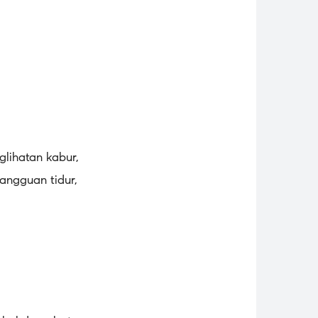
glihatan kabur,
gangguan tidur,