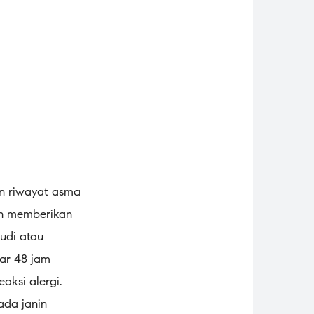
en riwayat asma
gan memberikan
udi atau
ar 48 jam
aksi alergi.
ada janin