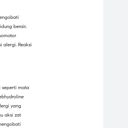
 Mengobati
idung berair,
somotor
 alergi. Reaksi
i seperti mata
Mebhydroline
lergi yang
u aksi zat
 mengobati