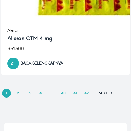
Alergi
Alleron CTM 4 mg
Rp
1.500
BACA SELENGKAPNYA
1
2
3
4
…
40
41
42
NEXT