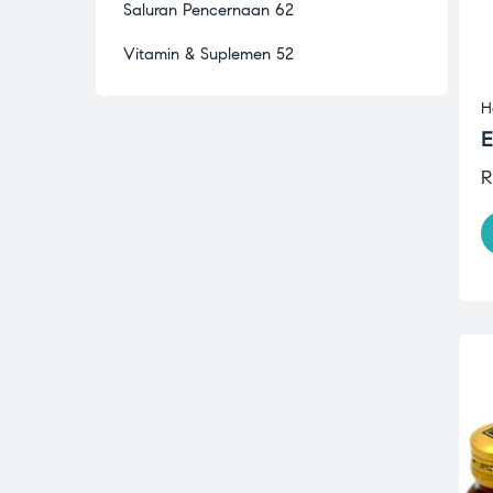
Saluran Pencernaan
62
Vitamin & Suplemen
52
H
E
R