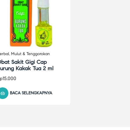
erbal
,
Mulut & Tenggorokan
bat Sakit Gigi Cap
urung Kakak Tua 2 ml
p
15.000
BACA SELENGKAPNYA