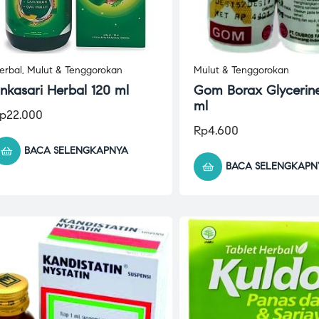
erbal
,
Mulut & Tenggorokan
Mulut & Tenggorokan
nkasari Herbal 120 ml
Gom Borax Glycerin
ml
p
22.000
Rp
4.600
BACA SELENGKAPNYA
BACA SELENGKAPN