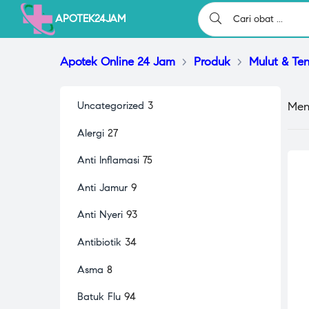
APOTEK24JAM
Apotek Online 24 Jam
>
Produk
>
Mulut & Te
Men
Uncategorized
3
Alergi
27
Anti Inflamasi
75
Anti Jamur
9
Anti Nyeri
93
Antibiotik
34
Asma
8
Batuk Flu
94