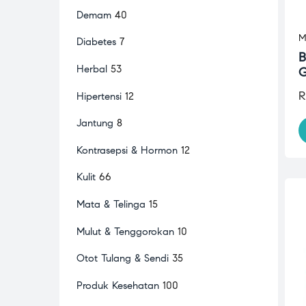
Demam
40
M
Diabetes
7
B
Herbal
53
G
R
Hipertensi
12
Jantung
8
Kontrasepsi & Hormon
12
Kulit
66
Mata & Telinga
15
Mulut & Tenggorokan
10
Otot Tulang & Sendi
35
Produk Kesehatan
100