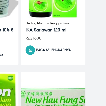
Herbal
,
Mulut & Tenggorokan
e 10% 8
IKA Sariawan 120 ml
Rp
21.600
BACA SELENGKAPNYA
YA