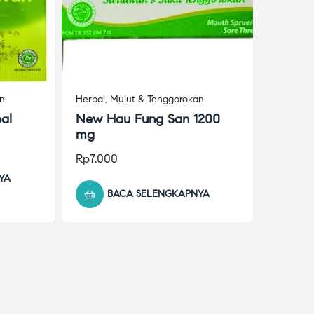
an
Herbal
,
Mulut & Tenggorokan
al
New Hau Fung San 1200
mg
Rp
7.000
YA
BACA SELENGKAPNYA