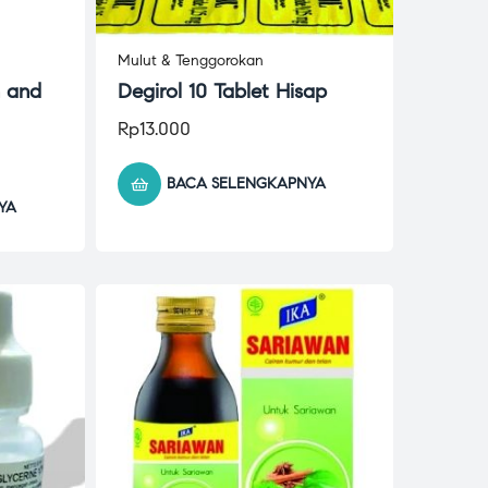
Mulut & Tenggorokan
 and
Degirol 10 Tablet Hisap
Rp
13.000
BACA SELENGKAPNYA
YA