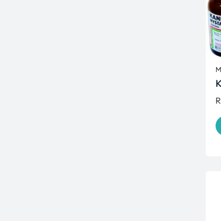
M
K
R