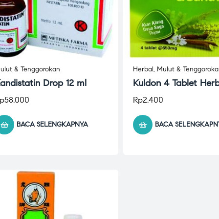
ulut & Tenggorokan
Herbal
,
Mulut & Tenggorok
andistatin Drop 12 ml
Kuldon 4 Tablet Herb
p
58.000
Rp
2.400
BACA SELENGKAPNYA
BACA SELENGKAPN