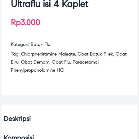
Ultraflu isi 4 Kaplet
Rp
3.000
Kategori:
Batuk Flu
Tag:
Chlorpheniramine Maleate
,
Obat Batuk Pilek
,
Obat
Biru
,
Obat Demam
,
Obat Flu
,
Paracetamol
,
Phenylpropanolamine HCl
Deskripsi
Komposisi