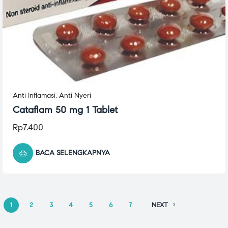
Anti Inflamasi
,
Anti Nyeri
Cataflam 50 mg 1 Tablet
Rp
7.400
BACA SELENGKAPNYA
1
2
3
4
5
6
7
NEXT