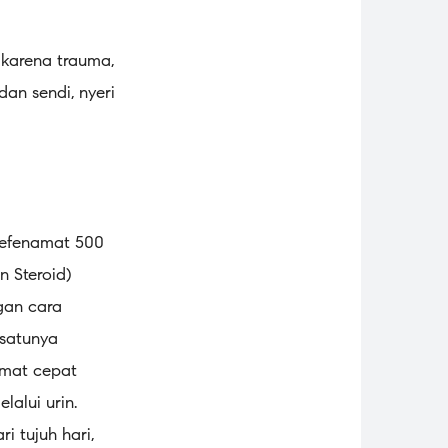
i karena trauma,
dan sendi, nyeri
mefenamat 500
 Steroid)
gan cara
-satunya
amat cepat
alui urin.
 tujuh hari,