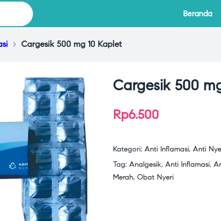
Beranda
asi
>
Cargesik 500 mg 10 Kaplet
Cargesik 500 mg
Rp
6.500
Kategori:
Anti Inflamasi
,
Anti Nye
Tag:
Analgesik
,
Anti Inflamasi
,
An
Merah
,
Obat Nyeri