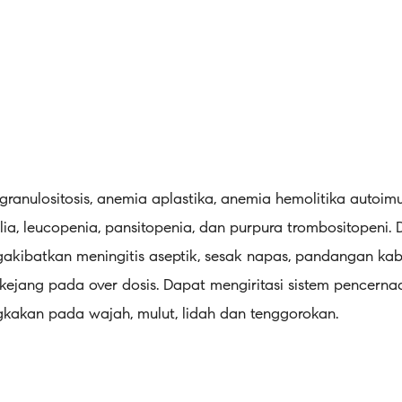
anulositosis, anemia aplastika, anemia hemolitika autoimu
ia, leucopenia, pansitopenia, dan purpura trombositopeni. 
gakibatkan meningitis aseptik, sesak napas, pandangan kabu
kejang pada over dosis. Dapat mengiritasi sistem pencerna
kakan pada wajah, mulut, lidah dan tenggorokan.