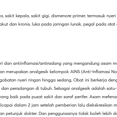
, sakit kepala, sakit gigi, dismenore primer, termasuk nyer
 akut dan kronis, luka pada jaringan lunak, pegal pada otot 
yeri dan antiinflamasi/antiradang yang mengandung asam 
an merupakan analgesik kelompok AINS (Anti-Inflamasi Non
batan nyeri ringan hingga sedang. Obat ini berkerja den
dan peradangan di tubuh. Sebagai analgesik adalah satu
ang baik pada pusat sakit dan saraf perifer. Asam mefen
capai dalam 2 jam setelah pemberian lalu diekskresikan mel
 petunjuk dokter. Dan penggunaanya tidak boleh lebih dari