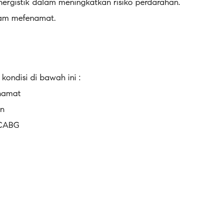
nergistik dalam meningkatkan risiko perdarahan.
sam mefenamat.
kondisi di bawah ini :
enamat
an
 CABG