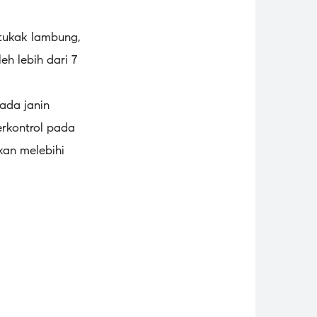
 tukak lambung,
h lebih dari 7
ada janin
terkontrol pada
kan melebihi