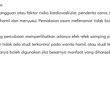
r.
angguan atau faktor risiko kardiovaskular, penderita asma,
a hamil dan menyusui. Pemakaian asam mefenamat tidak bole
tang percobaan memperlihatkan adanya efek-efek samping p
n tidak ada studi terkontrol pada wanita hamil, atau studi 
anya boleh digunakan jika besarnya manfaat yang diharap