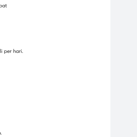
pat
 per hari.
.