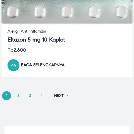
Alergi
,
Anti Inflamasi
Eltazon 5 mg 10 Kaplet
Rp
2.600
BACA SELENGKAPNYA
1
2
3
4
NEXT