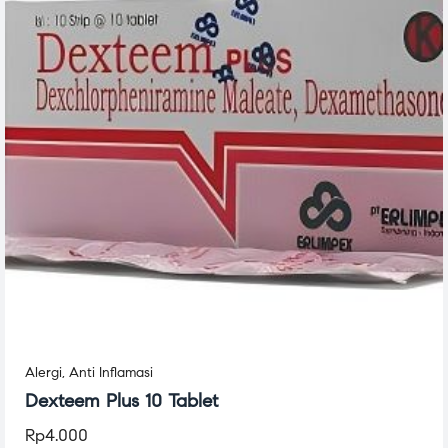
Alergi
,
Anti Inflamasi
Dexteem Plus 10 Tablet
Rp
4.000