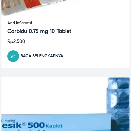
Anti Inflamasi
Carbidu 0,75 mg 10 Tablet
Rp
2.500
BACA SELENGKAPNYA