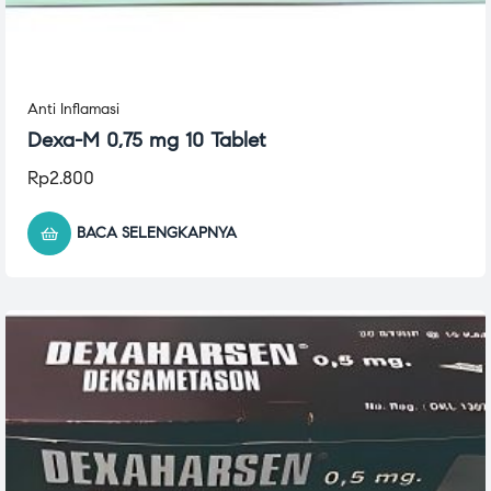
Anti Inflamasi
Dexa-M 0,75 mg 10 Tablet
Rp
2.800
BACA SELENGKAPNYA