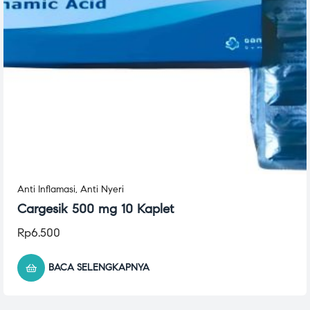
Anti Inflamasi
,
Anti Nyeri
Cargesik 500 mg 10 Kaplet
Rp
6.500
BACA SELENGKAPNYA