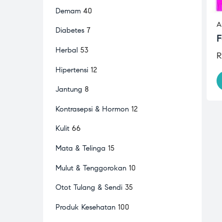
Demam
40
A
Diabetes
7
F
Herbal
53
R
Hipertensi
12
Jantung
8
Kontrasepsi & Hormon
12
Kulit
66
Mata & Telinga
15
Mulut & Tenggorokan
10
Otot Tulang & Sendi
35
Produk Kesehatan
100