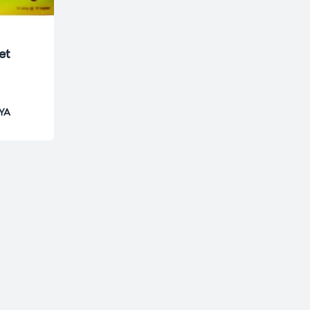
et
YA