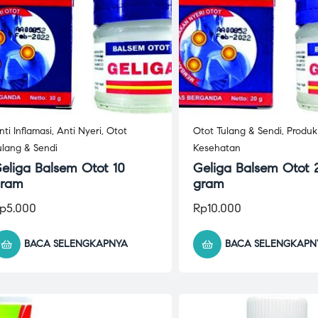
nti Inflamasi
,
Anti Nyeri
,
Otot
Otot Tulang & Sendi
,
Produk
ulang & Sendi
Kesehatan
eliga Balsem Otot 10
Geliga Balsem Otot 
ram
gram
p
5.000
Rp
10.000
BACA SELENGKAPNYA
BACA SELENGKAPN