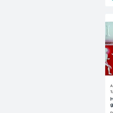
A
T
H
g