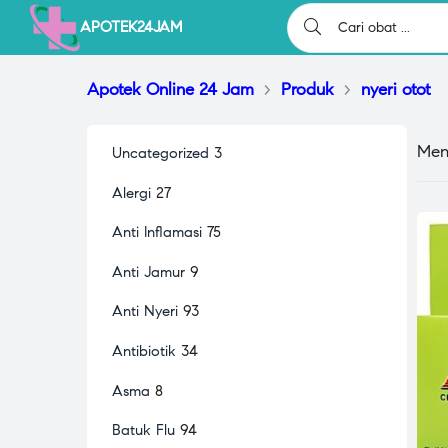
APOTEK24JAM
Apotek Online 24 Jam
>
Produk
>
nyeri otot
Men
Uncategorized
3
Alergi
27
Anti Inflamasi
75
Anti Jamur
9
Anti Nyeri
93
Antibiotik
34
Asma
8
Batuk Flu
94