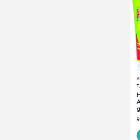
A
T
H
A
g
R