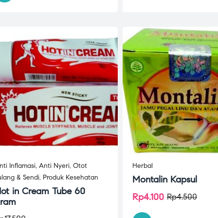
nti Inflamasi
,
Anti Nyeri
,
Otot
Herbal
ulang & Sendi
,
Produk Kesehatan
Montalin Kapsul
ot in Cream Tube 60
Rp
4.100
Rp
4.500
ram