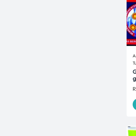
A
T
G
g
R