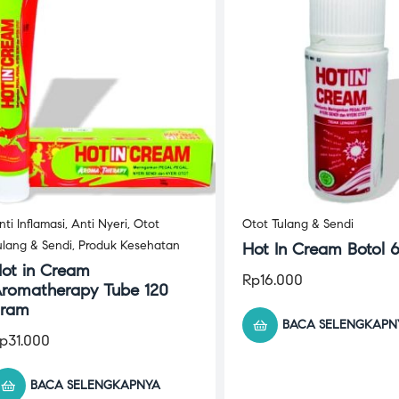
nti Inflamasi
,
Anti Nyeri
,
Otot
Otot Tulang & Sendi
ulang & Sendi
,
Produk Kesehatan
Hot In Cream Botol 
ot in Cream
Rp
16.000
romatherapy Tube 120
ram
BACA SELENGKAPN
p
31.000
BACA SELENGKAPNYA