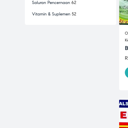
Saluran Pencernaan
62
Vitamin & Suplemen
52
O
K
B
R