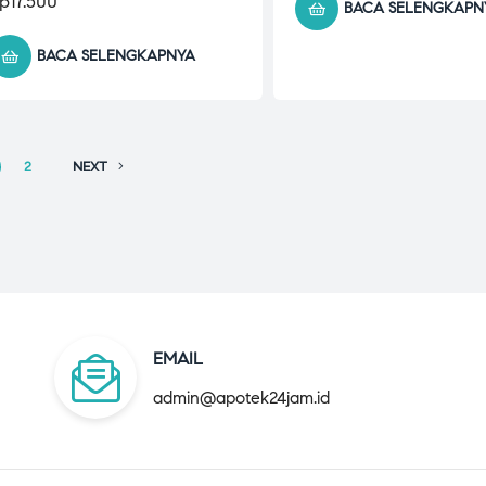
p
17.500
BACA SELENGKAPN
BACA SELENGKAPNYA
2
NEXT
EMAIL
admin@apotek24jam.id