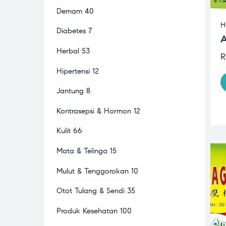
Demam
40
H
Diabetes
7
A
Herbal
53
R
Hipertensi
12
Jantung
8
Kontrasepsi & Hormon
12
Kulit
66
Mata & Telinga
15
Mulut & Tenggorokan
10
Otot Tulang & Sendi
35
Produk Kesehatan
100