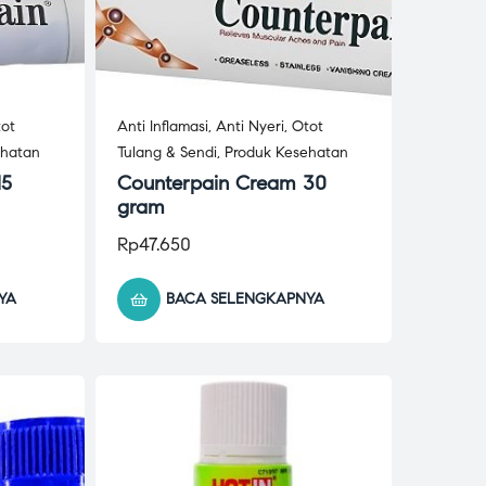
ot
Anti Inflamasi
,
Anti Nyeri
,
Otot
ehatan
Tulang & Sendi
,
Produk Kesehatan
15
Counterpain Cream 30
gram
Rp
47.650
YA
BACA SELENGKAPNYA