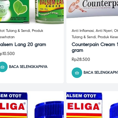
tot Tulang & Sendi
,
Produk
Anti Inflamasi
,
Anti Nyeri
,
Ot
esehatan
Tulang & Sendi
,
Produk Kes
alsem Lang 20 gram
Counterpain Cream 
gram
p
10.500
Rp
28.500
BACA SELENGKAPNYA
BACA SELENGKAPN