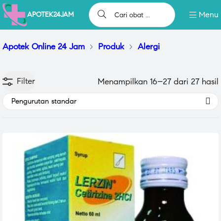
Menu
APOTEK24JAM
Apotek Online 24 Jam
>
Produk
>
Alergi
Filter
Menampilkan 16–27 dari 27 hasil
Pengurutan standar