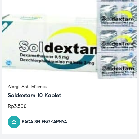
Alergi
,
Anti Inflamasi
Soldextam 10 Kaplet
Rp
3.500
BACA SELENGKAPNYA