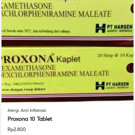
Alergi
,
Anti Inflamasi
Proxona 10 Tablet
Rp
2.800