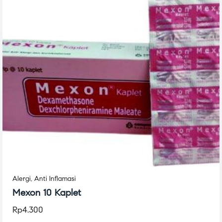
Alergi
,
Anti Inflamasi
Mexon 10 Kaplet
Rp
4.300