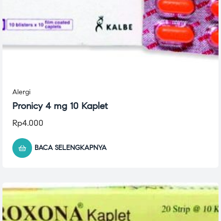
Alergi
Pronicy 4 mg 10 Kaplet
Rp
4.000
BACA SELENGKAPNYA