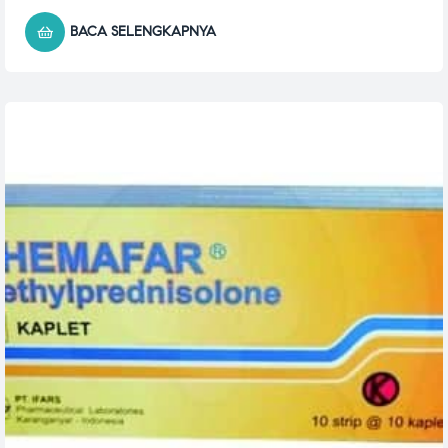
BACA SELENGKAPNYA