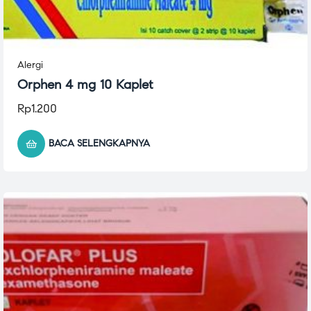
Alergi
Orphen 4 mg 10 Kaplet
Rp
1.200
BACA SELENGKAPNYA