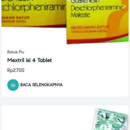
Batuk Flu
Mextril isi 4 Tablet
Rp
2.700
BACA SELENGKAPNYA