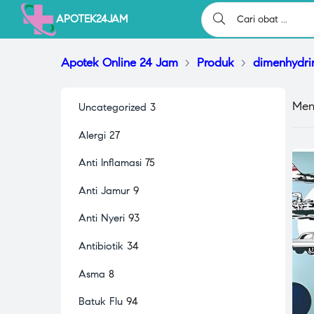
APOTEK24JAM
Apotek Online 24 Jam
>
Produk
>
dimenhydri
Men
Uncategorized
3
Alergi
27
Anti Inflamasi
75
Anti Jamur
9
Anti Nyeri
93
Antibiotik
34
Asma
8
Batuk Flu
94