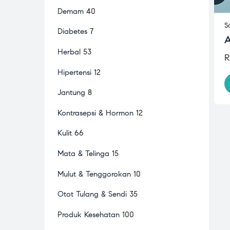
Demam
40
S
Diabetes
7
A
Herbal
53
R
Hipertensi
12
Jantung
8
Kontrasepsi & Hormon
12
Kulit
66
Mata & Telinga
15
Mulut & Tenggorokan
10
Otot Tulang & Sendi
35
Produk Kesehatan
100