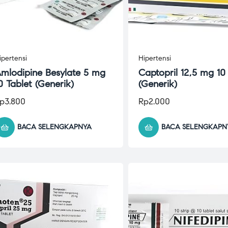
ipertensi
Hipertensi
mlodipine Besylate 5 mg
Captopril 12,5 mg 10
0 Tablet (Generik)
(Generik)
p
3.800
Rp
2.000
BACA SELENGKAPNYA
BACA SELENGKAPN