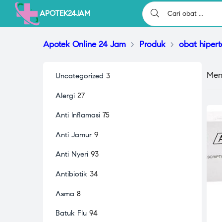
APOTEK24JAM
Apotek Online 24 Jam
>
Produk
>
obat hipert
Men
Uncategorized
3
Alergi
27
Anti Inflamasi
75
Anti Jamur
9
Anti Nyeri
93
Antibiotik
34
Asma
8
Batuk Flu
94