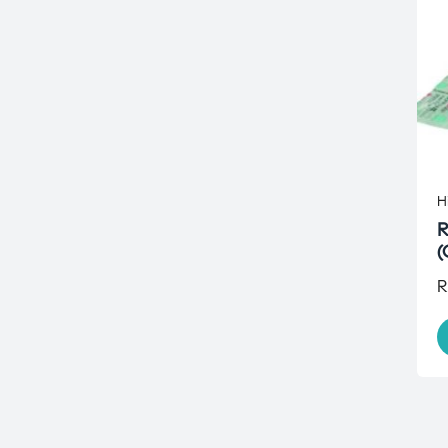
H
R
(
R