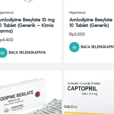
ipertensi
Hipertensi
mlodipine Besylate 10 mg
Amlodipine Besylate
0 Tablet (Generik – Kimia
10 Tablet (Generik)
arma)
Rp
5.000
p
4.400
BACA SELENGKAPN
BACA SELENGKAPNYA