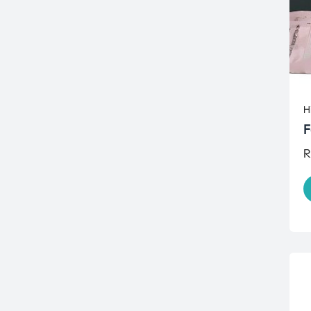
H
F
R