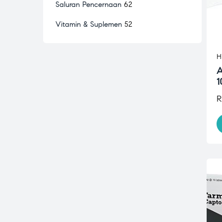
Saluran Pencernaan
62
Vitamin & Suplemen
52
H
A
1
R