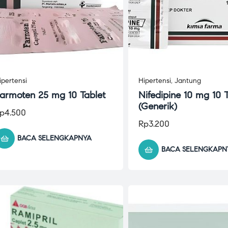
ipertensi
Hipertensi
,
Jantung
armoten 25 mg 10 Tablet
Nifedipine 10 mg 10 
(Generik)
p
4.500
Rp
3.200
BACA SELENGKAPNYA
BACA SELENGKAPN