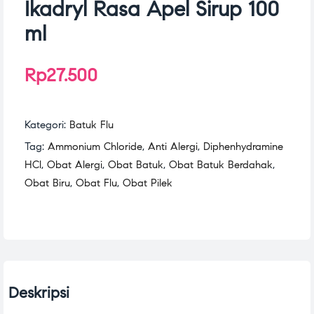
Ikadryl Rasa Apel Sirup 100
ml
Rp
27.500
Kategori:
Batuk Flu
Tag:
Ammonium Chloride
,
Anti Alergi
,
Diphenhydramine
HCl
,
Obat Alergi
,
Obat Batuk
,
Obat Batuk Berdahak
,
Obat Biru
,
Obat Flu
,
Obat Pilek
Deskripsi