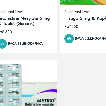
lergi
,
Anti Nyeri
Alergi
,
Anti Nyeri
etahistine Mesylate 6 mg
Histigo 6 mg 10 Kapl
0 Tablet (Generik)
Rp
7.500
p
6.200
BACA SELENGKAPN
BACA SELENGKAPNYA