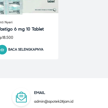
nti Nyeri
astigo 6 mg 10 Tablet
p
18.500
BACA SELENGKAPNYA
EMAIL
admin@apotek24jam.id