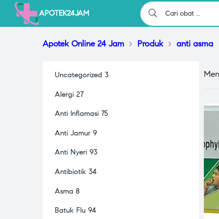
APOTEK24JAM
Apotek Online 24 Jam
>
Produk
>
anti asma
Men
Uncategorized
3
Alergi
27
Anti Inflamasi
75
Anti Jamur
9
Anti Nyeri
93
Antibiotik
34
Asma
8
Batuk Flu
94