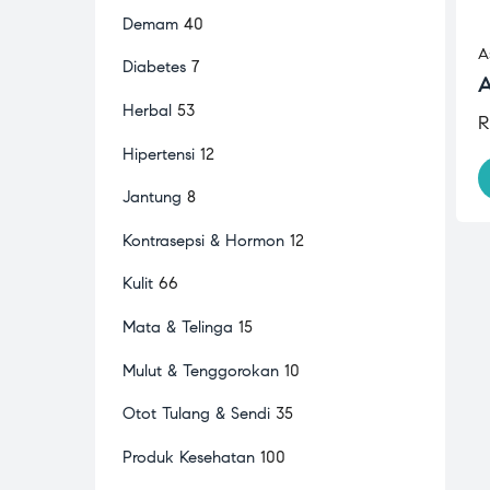
Demam
40
A
Diabetes
7
A
Herbal
53
R
Hipertensi
12
Jantung
8
Kontrasepsi & Hormon
12
Kulit
66
Mata & Telinga
15
Mulut & Tenggorokan
10
Otot Tulang & Sendi
35
Produk Kesehatan
100