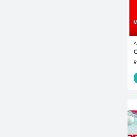
A
O
R