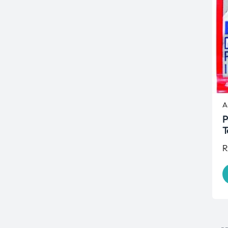
A
P
T
R