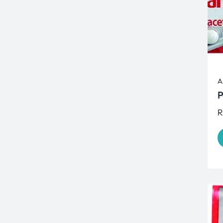
A
P
R