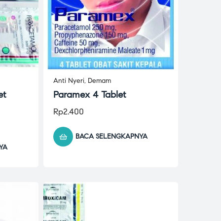
Anti Nyeri
,
Demam
et
Paramex 4 Tablet
Rp
2.400
BACA SELENGKAPNYA
YA