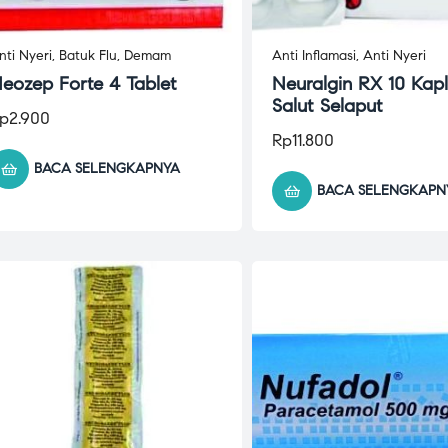
nti Nyeri
,
Batuk Flu
,
Demam
Anti Inflamasi
,
Anti Nyeri
eozep Forte 4 Tablet
Neuralgin RX 10 Kapl
Salut Selaput
p
2.900
Rp
11.800
BACA SELENGKAPNYA
BACA SELENGKAPN