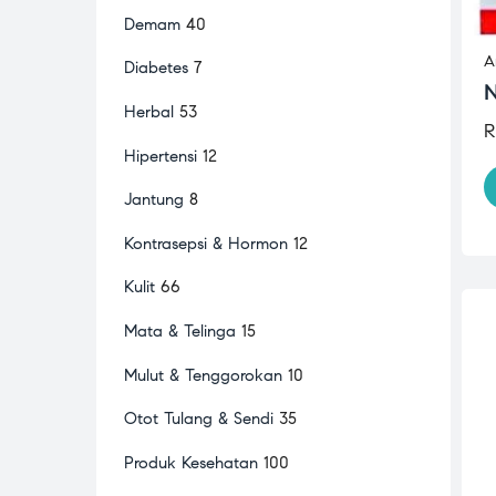
Demam
40
A
Diabetes
7
N
Herbal
53
R
Hipertensi
12
Jantung
8
Kontrasepsi & Hormon
12
Kulit
66
Mata & Telinga
15
Mulut & Tenggorokan
10
Otot Tulang & Sendi
35
Produk Kesehatan
100