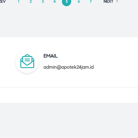
REV
1
2
3
4
5
6
7
NEXT
EMAIL
admin@apotek24jam.id