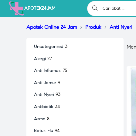
APOTEK24JAM
Apotek Online 24 Jam
>
Produk
>
Anti Nyeri
Men
Uncategorized
3
Alergi
27
Anti Inflamasi
75
Anti Jamur
9
Anti Nyeri
93
Antibiotik
34
Asma
8
Batuk Flu
94