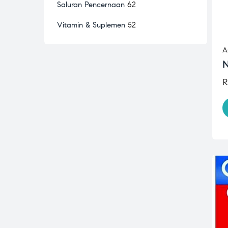
Saluran Pencernaan
62
Vitamin & Suplemen
52
A
N
R