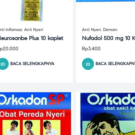
nti Inflamasi
,
Anti Nyeri
Anti Nyeri
,
Demam
eurosanbe Plus 10 kaplet
Nufadol 500 mg 10 K
p
20.000
Rp
3.400
BACA SELENGKAPNYA
BACA SELENGKAPN